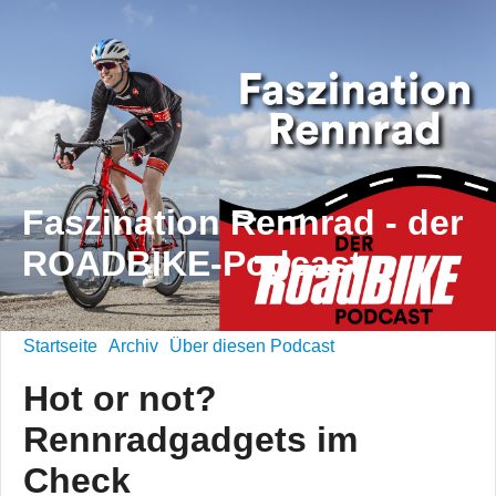
Faszination Rennrad - der
ROADBIKE-Podcast
Startseite
Archiv
Über diesen Podcast
Hot or not?
Rennradgadgets im
Check