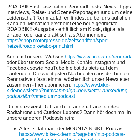
ROADBIKE ist Faszination Rennrad! Tests, News, Tipps,
Interviews, Reise- und Szene-Reportagen rund um deine
Leidenschaft Rennradfahren findest du bei uns auf allen
Kanälen. Monatlich erscheint eine neue gedruckte
ROADBIKE-Ausgabe - erhältlich am Kiosk, digital als
ePaper oder ganz praktisch als Abonnement.
https://shop.motorpresse.de/zeitschriften/sport-
freizeit/roadbike/abo-print.html
Auch mit unserer Website
https://www.bike-x.de/rennrad/
oder über unsere Social Media-Kanäle Instagram und
Facebook sowie YouTube bleibst du stets auf dem
Laufenden. Die wichtigsten Nachrichten aus der bunten
Rennradwelt fasst einmal wöchentlich unser Newsletter
zusammen - hier abonnieren:
https://www.bike-
x.de/newsletter/?mtm
campaign=newsletter-anmeldung-
podcast&mtm
medium=podcast
Du interessierst Dich auch für andere Facetten des
Radfahrens und Outdoor-Lebens? Dann hör doch mal in
unsere anderen Podcasts rein:
Alles ist fahrbar - der MOUNTAINBIKE-Podcast
https://www.bike-x.de/mtb/ratgeber/mtb-podcast-
alles-ist-fahrbar-sprechstunde-mit-der-