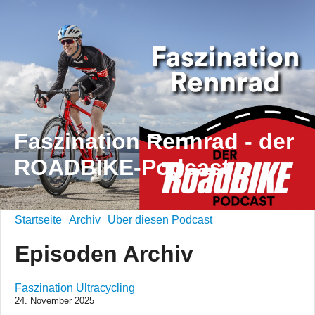
Faszination Rennrad - der
ROADBIKE-Podcast
Startseite
Archiv
Über diesen Podcast
Episoden Archiv
Faszination Ultracycling
24. November 2025